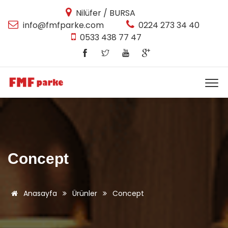
Nilüfer / BURSA
info@fmfparke.com
0224 273 34 40
0533 438 77 47
Concept
Anasayfa
Ürünler
Concept