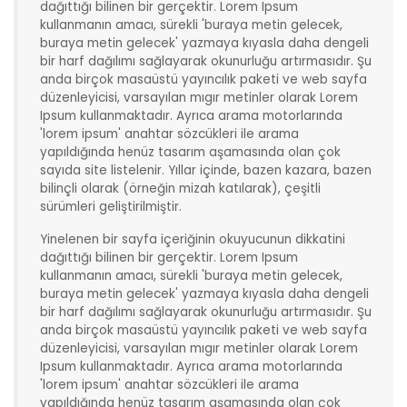
dağıttığı bilinen bir gerçektir. Lorem Ipsum
kullanmanın amacı, sürekli 'buraya metin gelecek,
buraya metin gelecek' yazmaya kıyasla daha dengeli
bir harf dağılımı sağlayarak okunurluğu artırmasıdır. Şu
anda birçok masaüstü yayıncılık paketi ve web sayfa
düzenleyicisi, varsayılan mıgır metinler olarak Lorem
Ipsum kullanmaktadır. Ayrıca arama motorlarında
'lorem ipsum' anahtar sözcükleri ile arama
yapıldığında henüz tasarım aşamasında olan çok
sayıda site listelenir. Yıllar içinde, bazen kazara, bazen
bilinçli olarak (örneğin mizah katılarak), çeşitli
sürümleri geliştirilmiştir.
Yinelenen bir sayfa içeriğinin okuyucunun dikkatini
dağıttığı bilinen bir gerçektir. Lorem Ipsum
kullanmanın amacı, sürekli 'buraya metin gelecek,
buraya metin gelecek' yazmaya kıyasla daha dengeli
bir harf dağılımı sağlayarak okunurluğu artırmasıdır. Şu
anda birçok masaüstü yayıncılık paketi ve web sayfa
düzenleyicisi, varsayılan mıgır metinler olarak Lorem
Ipsum kullanmaktadır. Ayrıca arama motorlarında
'lorem ipsum' anahtar sözcükleri ile arama
yapıldığında henüz tasarım aşamasında olan çok