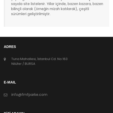
sayıda site listelenir. Yıllar içinde, bazen kazara, bazen
bilinçli olarak (örneğin mizah katılarak), çeşitli
sürümleri geliştirilmiştir.
ADRES
Tuna Mahallesi, İstanbul Cd. No:163
Nilüfer / BURSA
E-MAIL
info@fmfparke.com