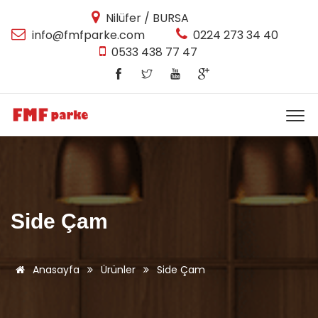
Nilüfer / BURSA
info@fmfparke.com
0224 273 34 40
0533 438 77 47
Side Çam
Anasayfa
Ürünler
Side Çam