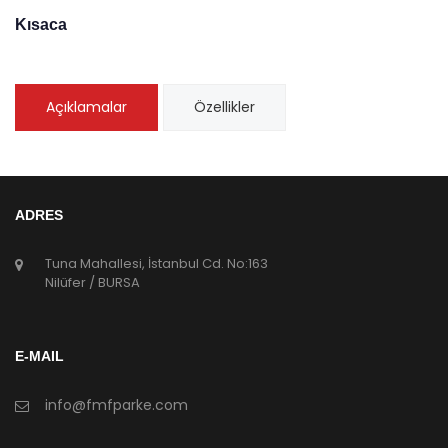
Kısaca
Açıklamalar
Özellikler
ADRES
Tuna Mahallesi, İstanbul Cd. No:163
Nilüfer / BURSA
E-MAIL
info@fmfparke.com