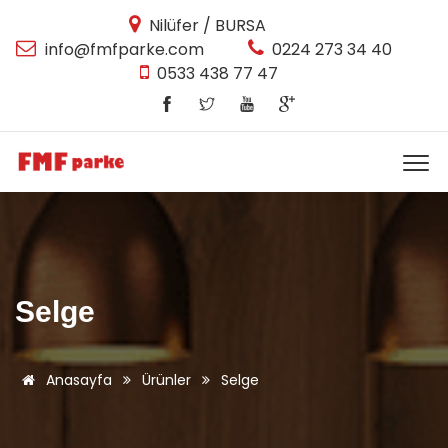
Nilüfer / BURSA
info@fmfparke.com
0224 273 34 40
0533 438 77 47
Selge
Anasayfa
Ürünler
Selge