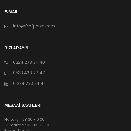
E-MAIL
info@fmfparke.com
BİZİ ARAYIN
0224 273 34 40
0533 438 77 47
0 224 273 34 41
MESAAİ SAATLERİ
Hafta içi : 08:30 -19:00
Cumartesi : 08:30 -19:00
Pazar : Kapalı