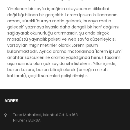
Yinelenen bir sayfa içeriğinin okuyucunun dikkatini
dağıttığı bilinen bir gerçektir. Lorem Ipsum kullanmanın
amacı, sürekli 'buraya metin gelecek, buraya metin
gelecek' yazmaya kıyasla daha dengeli bir harf dağılımı
sağlayarak okunurluğu artırmasıdır. Şu anda birçok
masaüstü yayıncılık paketi ve web sayfa düzenleyicisi,
varsayılan mıgır metinler olarak Lorem Ipsum
kullanmaktadır. Ayrıca arama motorlarında 'lorem ipsum'
anahtar sözcükleri ile arama yapıldığında henüz tasarım
aşamasında olan çok sayıda site listelenir. Yıllar içinde,
bazen kazara, bazen bilinçli olarak (örneğin mizah
katılarak), çeşitli sürümleri geliştirilmiştir.
ADRES
Tuna Mahallesi, İstanbul Cd. No:163
Nilüfer / BURSA