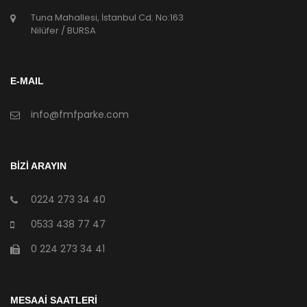
Tuna Mahallesi, İstanbul Cd. No:163
Nilüfer / BURSA
E-MAIL
info@fmfparke.com
BİZİ ARAYIN
0224 273 34 40
0533 438 77 47
0 224 273 34 41
MESAAİ SAATLERİ