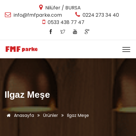
Nilüfer / BURSA
info@fmfparke.com
0224 273 34 40
0533 438 77 47
Ilgaz Meşe
Anasayfa
Ürünler
Ilgaz Meşe