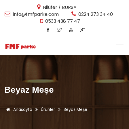
Nilüfer / BURSA
info@fmfparke.com
0224 273 34 40
0533 438 77 47
Beyaz Meşe
Anasayfa
Ürünler
Beyaz Meşe