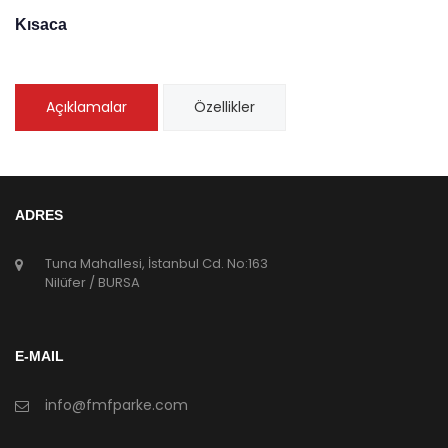
Kısaca
Açıklamalar
Özellikler
ADRES
Tuna Mahallesi, İstanbul Cd. No:163
Nilüfer / BURSA
E-MAIL
info@fmfparke.com